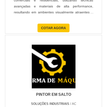
comerciais e residenciais, utilizando técnicas
tinta acrílica lavável ou acetinada em função da
avançadas e materiais de alta performance,
durabilidade e facilidade de limpeza. Em áreas
resultando em ambientes visualmente atraentes e
externas, tintas específicas para fachada com
com menor necessidade de manutenção.
proteção contra umidade e UV são mais indicadas.
COTAR AGORA
Converse com o pintor sobre marcas, rendimento e
acabamento (fosco, semibrilho, brilho). A escolha
correta da tinta influencia diretamente no resultado
final e na manutenção futura do imóvel.
QUANTO TEMPO DEMORA UMA
PINTURA RESIDENCIAL FEITA POR
UM PINTOR EM TUPÃ?
O tempo depende da área a ser pintada, do estado
das paredes e do número de demãos. Uma pintura
PINTOR EM SALTO
interna de um apartamento padrão pode levar de
SOLUÇÕES INDUSTRIAIS
/ AC
dois a cinco dias, enquanto fachadas ou reformas