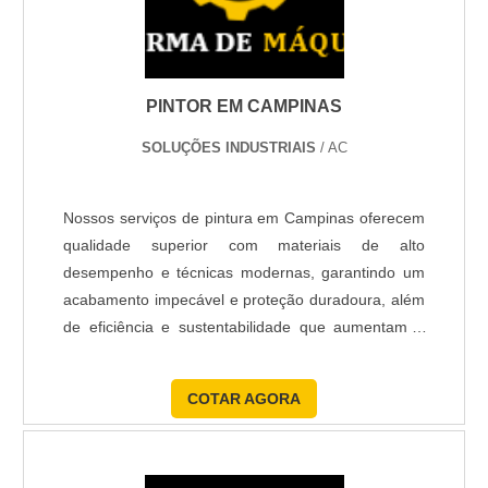
detergente neutro, correção de fissuras com massa
acrílica e lixamento antes do selador. Use primer
específico para substrato (cimento, massa ou
PINTOR EM CAMPINAS
madeira). Para fachadas expostas, opte por tinta
acrílica premium com repelência à água; consumo
SOLUÇÕES INDUSTRIAIS
/ AC
médio 6–8 m²/L e recomenda-se 2–3 demãos. Isso
reduz a absorção e melhora a durabilidade frente ao
sol forte de Tupã.
Nossos serviços de pintura em Campinas oferecem
qualidade superior com materiais de alto
Para áreas com movimentos e microfissuras,
desempenho e técnicas modernas, garantindo um
aplique tinta elastomérica de alta elasticidade; ela
acabamento impecável e proteção duradoura, além
cobre trincas finas e mantém impermeabilidade. Em
de eficiência e sustentabilidade que aumentam o
metais e esquadrias, prefira primer anti-corrosivo
retorno sobre o investimento.
seguido por acabamento poliuretano ou esmalte
COTAR AGORA
sintético de boa dureza — rendimento 8–12 m²/L e
secagem para nova demão em 4–6 horas. Use rolo
de lã média em paredes externas e pincel/chato em