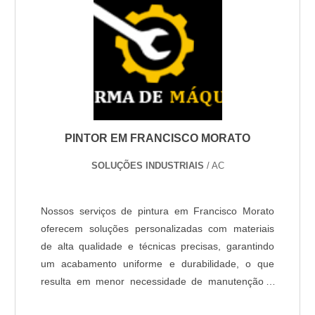
COMO ENCONTRO UM PINTOR EM
TUPÃ DE CONFIANÇA?
Procure referências locais com vizinhos, grupos da
cidade nas redes sociais e avaliações em
plataformas de serviço. Verifique portfólios com
fotos de trabalhos anteriores para avaliar a
qualidade da pintura residencial e acabamento.
PINTOR EM FRANCISCO MORATO
SOLUÇÕES INDUSTRIAIS
/ AC
Pergunte sobre garantia, tipos de tinta usados e
peça um orçamento detalhado por escrito. Um pintor
profissional em Tupã também deve fornecer
Nossos serviços de pintura em Francisco Morato
informações sobre preparo de superfícies, prazo e
oferecem soluções personalizadas com materiais
possíveis garantia técnica.
de alta qualidade e técnicas precisas, garantindo
um acabamento uniforme e durabilidade, o que
QUANTO CUSTA EM MÉDIA
resulta em menor necessidade de manutenção e
CONTRATAR UM PINTOR EM TUPÃ?
redução de custos operacionais, além de valorizar