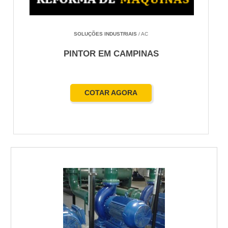
comercial em Tupã com escopo claro: pintura
interna, externa, texturização e reparos. Saiba
exatamente o que pedir e quando contratar um
SOLUÇÕES INDUSTRIAIS
/ AC
Pintor em Tupã para cada necessidade específica.
PINTOR EM CAMPINAS
SERVIÇOS PRÁTICOS PARA CADA
ETAPA: PREPARAÇÃO, APLICAÇÃO
E ACABAMENTO
COTAR AGORA
Pintura interna: inclui preparação completa
(limpeza, lixamento, massa corrida), aplicação de
selador e duas demãos de tinta acrílica ou
Suvinil/Coral equivalente. Para ambientes úmidos,
o Pintor em Tupã recomenda tinta epóxi ou esmalte
acrílico nas áreas molhadas. Você recebe
orçamento com indicação de rendimento por metro
quadrado e prazo, além de opção de amostras de
cor aplicadas em parede.