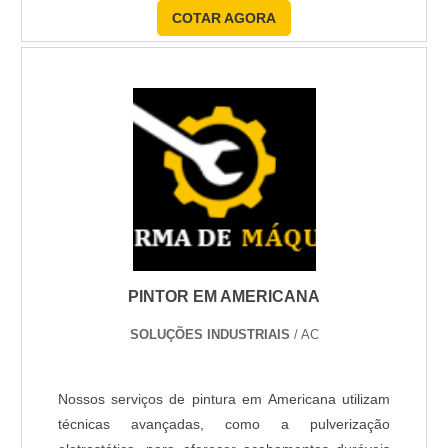
como evidenciado por depoimentos positivos de
COTAR AGORA
clientes que atestam nosso compromisso com a
Exija ficha técnica e rendimento real por m² antes de
excelência e a melhoria da imagem profissional dos
aprovar orçamento.
ambientes.
Peça ao profissional plano de preparo, materiais
especificados por marca e prazos de cura para
assegurar acabamento resistente ao clima local.
PRAZOS, LOGÍSTICA E
PREPARAÇÃO DO AMBIENTE
PARA PINTURA EM TUPÃ
PINTOR EM AMERICANA
Planejar prazos e logística reduz retrabalho: defina
cronograma realista, previsão de entregas por
SOLUÇÕES INDUSTRIAIS
/ AC
cômodo e checklist de preparação do imóvel para
permitir trabalho contínuo e seguro do time de
Nossos serviços de pintura em Americana utilizam
pintura.
técnicas avançadas, como a pulverização