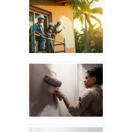
bom profissional orienta sobre as melhores práticas
de proteção e pode incluir a proteção no serviço ou
no orçamento.
Veja mais:
Pintor em São Paulo
|
Pintor em
Campinas
|
Pintor