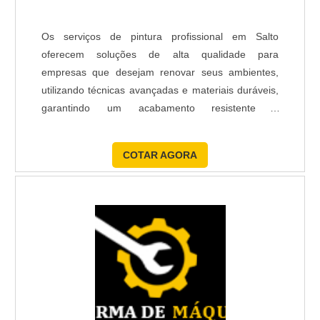
completas podem demandar mais tempo pela
preparação e secagem.
Os serviços de pintura profissional em Salto
oferecem soluções de alta qualidade para
Peça ao pintor um cronograma no orçamento e
empresas que desejam renovar seus ambientes,
verifique se há necessidade de interrupções por
utilizando técnicas avançadas e materiais duráveis,
secagem, lixamento ou aplicação de massa. Um
garantindo um acabamento resistente e
planejamento claro ajuda você a organizar
minimizando custos de manutenção e interrupções
mudanças temporárias no imóvel durante a obra.
nas operações.
COTAR AGORA
O QUE ESTÁ INCLUÍDO NO
ORÇAMENTO DE UM PINTOR
PROFISSIONAL?
Um orçamento completo deve detalhar mão de obra,
quantidade estimada de tinta, tipo de material (lixas,
massas, fitas), número de demãos, preparação das
superfícies e limpeza final. Verifique também se o
transporte e descarte de resíduos estão