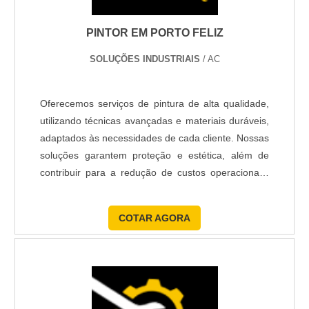
responsáveis por chave
PINTOR EM PORTO FELIZ
Confirme um checklist assinado antes do início:
evita disputas sobre estado prévio e garante
SOLUÇÕES INDUSTRIAIS
/ AC
alinhamento entre você, equipe e vizinhança.
Oferecemos serviços de pintura de alta qualidade,
Execute cronograma com comunicação diária,
utilizando técnicas avançadas e materiais duráveis,
registre fotos antes/depois e ajuste prazos conforme
adaptados às necessidades de cada cliente. Nossas
segurança e condições locais para entrega dentro
soluções garantem proteção e estética, além de
do combinado.
contribuir para a redução de custos operacionais,
GARANTIA, SEGURANÇA E
assegurando sustentabilidade e funcionalidade a
REPUTAÇÃO: AVALIAR
longo prazo.
COTAR AGORA
PINTORES EM TUPÃ COM
CONFIANÇA
Ao contratar um Pintor em Tupã, exija garantia por
escrito, comprove referências locais e verifique