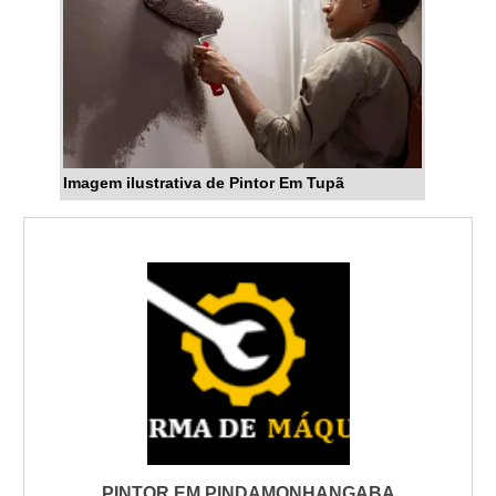
locais. Negocie descontos por volume ou
combinações (paredes + tetos). Registre tudo por
escrito e peça notas fiscais; assegure-se de que o
valor final reflita exatamente os itens listados no
orçamento.
Exigir detalhamento: materiais, demãos, mão de
Imagem ilustrativa de Pintor Em Tupã
obra, limpeza
Comparar custo por m² ajustado ao tipo de
superfície
Solicitar garantia e nota fiscal para validar preço
Priorize propostas com itemização e garantia; elas
reduzem retrabalho e custos ocultos em Tupã.
Ao comparar pintores em Tupã, escolha a proposta
PINTOR EM PINDAMONHANGABA