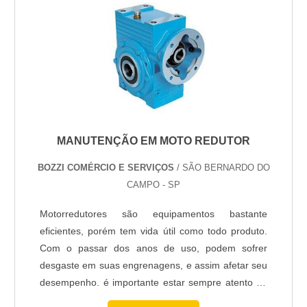
materiais usados.
Pintura interna residencial: quarto, sala, cozinha
(com especificação de tintas para ambientes).
Pintura externa e fachadas comerciais:
impermeabilização e acabamento resistente ao sol.
Texturas e efeitos decorativos: grafiato, massa
MANUTENÇÃO EM MOTO REDUTOR
corrida texturada e estilos personalizados.
BOZZI COMÉRCIO E SERVIÇOS
/ SÃO BERNARDO DO
Reparos e preparação: lixamento, massa, selador,
CAMPO - SP
tratamento de umidade e pequenos rebocos.
Motorredutores são equipamentos bastante
eficientes, porém tem vida útil como todo produto.
Peça amostra aplicada em parede antes de fechar;
Com o passar dos anos de uso, podem sofrer
reduz retrabalho e alinha expectativa de cor e
desgaste em suas engrenagens, e assim afetar seu
textura.
desempenho. é importante estar sempre atento ao
Defina escopo, peça orçamento detalhado e
sinais de desgastes, como barulhos e