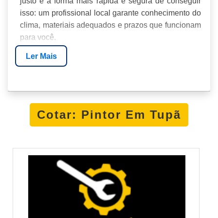
justo é a forma mais rápida e segura de conseguir
isso: um profissional local garante conhecimento do
clima, materiais adequados e prazos que funcionam
para você.
Ler Mais
Você vai descobrir como selecionar o pintor certo,
avaliar orçamentos, quais sinais de trabalho bem
executado e dicas práticas para preparar o
ambiente — tudo pensado para você economizar
tempo, evitar desperdício e sair com a pintura
Cotar: Pintor Em Tupã
impecável.
LOCALIZAÇÃO E
ATENDIMENTO: COMO
ENCONTRAR UM PINTOR EM
TUPÃ PRÓXIMO DE VOCÊ
Procure pintores com critérios práticos: proximidade,
avaliações locais e disponibilidade por telefone ou