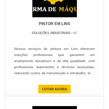
previne divergências cromáticas e retrabalho.
Exija portfólio e referências verificáveis
PINTOR EM LINS
Solicite orçamento detalhado e cronograma
SOLUÇÕES INDUSTRIAIS
/ AC
Formalize acordo de pagamento por etapas
Pequenos detalhes contratuais evitam 80% das
Nossos serviços de pintura em Lins oferecem
reclamações pós-obra; registre tudo por escrito e
soluções profissionais que garantem um
tenha fotos do estado inicial.
acabamento duradouro e de alta qualidade, com
profissionais experientes e técnicas avançadas,
Com critérios claros e etapas práticas, você inicia
reduzindo custos de manutenção e retrabalho, ideal
contato confiante com profissionais locais e
para ambientes empresariais que buscam uma
transforma a escolha em execução eficiente e
imagem profissional impressionante.
COTAR AGORA
previsível.
PERGUNTAS FREQUENTES