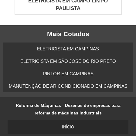
ELETRICISTA EM CAMPO LIMPO
Tipos de circuito: monofásico (uso residencial
PAULISTA
leve), bifásico (aparelhos maiores) e trifásico (motores
e grandes cargas).
Mais Cotados
Sintomas que exigem eletricista: disjuntor
disparando, cheiro de queimado, tomadas quentes,
ELETRICISTA EM CAMPINAS
oscilação de luz.
ELETRICISTA EM SÃO JOSÉ DO RIO PRETO
Medidas práticas: medir tensão no ponto, verificar
resistência de isolamento, checar continuidade do
PINTOR EM CAMPINAS
aterramento.
MANUTENÇÃO DE AR CONDICIONADO EM CAMPINAS
Chuveiro: cabo e disjuntor exclusivos, DR
instalado, seção do cabo calculada para potência
Reforma de Máquinas - Dezenas de empresas para
nominal.
reforma de máquinas industriais
Priorize inspeção inicial com medidor para evitar
INÍCIO
trocas desnecessárias e garantir segurança