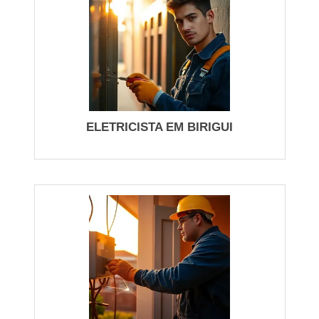
Descreva o problema com detalhes e local exato
Peça identificação, orçamento e tempo estimado
Solicite garantia escrita e nota fiscal
Se houver cheiro de queimado ou faíscas, desligue
o disjuntor principal e acione emergência
ELETRICISTA EM BIRIGUI
imediatamente.
Tenha contatos verificados salvos, informe histórico
elétrico no chamado e priorize técnicos com registro
local para atendimento rapido e confiavel.
INSTALAÇÕES E FIAÇÃO:
INSTALAÇÃO ELÉTRICA,
CIRCUITOS E CHUVEIRO
Se você precisa de segurança e conformidade em