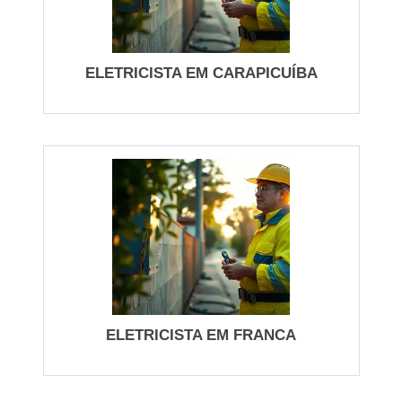
Em prédios e condomínios predial, os trabalhos
incluem manutenção de barramentos, revisão de
elevadores (interação com responsáveis técnicos),
ELETRICISTA EM CARAPICUÍBA
e projeto de atualização de capacidade de carga em
áreas comuns. Exemplos práticos: aumento de
demanda em garagem para pontos de recarga e
substituição de quadros de antiga norma por
quadros seccionadores modernos. Use a lista
abaixo para entender tipos de intervenção típicos:
Substituição de disjuntores e DPS em unidades
Reparos em cabeamento de entrada de energia
Instalação de iluminação de emergência
ELETRICISTA EM FRANCA
Inspeção termográfica em painéis
Para comércio e serviços maiores, o trabalho