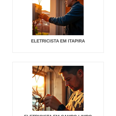
A fiacao deve seguir traçados protegidos,
condutores adequados e conexões sertizadas. Para
circuitos de cozinha e chuveiro use cabo
dimensionado e disjuntor exclusivo com corrente
nominal correta. Trabalho improvisado em conexões
aumenta risco de aquecimento; registre se há fios
ELETRICISTA EM ITAPIRA
expostos, cheiro de queimado ou quedas de tensão
antes de qualquer reparo.
Para troca ou instalação de chuveiro, revise queda
de tensão no ponto de consumo, seção do cabo e
corrente do disjuntor. Em novas instalacao eletricas,
documente circuitos por etiqueta e planta simples
para futuras manutenções. Se houver qualquer
dúvida sobre dimensionamento ou reformas,
priorize chamada profissional: evita refação cara e
garante vida útil dos equipamentos.