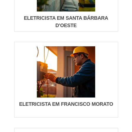
Priorize relatórios com medições (ohmímetro, pinça,
termografia) para validar cada servico antes da
entrega.
ELETRICISTA EM SANTA BÁRBARA
D'OESTE
Acione nossos profissionais ao notar queda de
proteção, aquecimento em quadros ou oscilação
frequente: intervenção rápida preserva segurança e
prolonga equipamentos.
ATENDIMENTO 24 HORAS E
EMERGÊNCIAS: ELETRICISTA
RÁPIDO, PERTO E CONFIÁVEL
Quando uma pane elétrica acontece à noite, você
ELETRICISTA EM FRANCISCO MORATO
precisa de resposta imediata: Eletricista em São
Paulo disponível 24 horas, com chegada rapida,
identificação clara do problema e orientações
práticas para minimizar risco até o reparo.