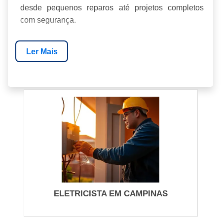
desde pequenos reparos até projetos completos
com segurança.
Em um ambiente urbano tão grande e com riscos
Ler Mais
elétricos reais, saber como identificar um
profissional certificado, avaliar orçamentos, conferir
garantias e agir em casos de emergência faz toda a
diferença; a seguir você vai aprender onde procurar,
que perguntas fazer antes de contratar, como evitar
golpes e garantir um serviço seguro e dentro do seu
orçamento.
SERVIÇOS DE ELETRICISTA EM
SÃO PAULO: RESIDENCIAL,
PREDIAL E QUALIDADE
GARANTIDA
ELETRICISTA EM CAMPINAS
Quando você precisa de um Eletricista em São