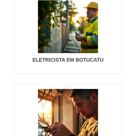
COMO OBTER SOCORRO IMEDIATO
SEM PERDER SEGURANÇA NEM
TRANSPARÊNCIA
Procure sinais objetivos antes de ligar: cheiro de
queimado, disjuntores desarmando repetidamente
ou falta total de energia em apenas um circuito.
ELETRICISTA EM BOTUCATU
Ligue para um serviço de emergencia com
avaliação por telefone; descreva sintomas e
endereço para localizar um eletricista horas que
esteja mais perto. Nossos técnicos orientam
desligamento seletivo de circuitos e verificam risco
de choque enquanto deslocam-se, reduzindo tempo
entre chamado e atendimento.
Ao receber a equipe, exija identificação, orçamento
preliminar por problema e foto do quadro elétrico