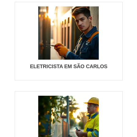
abrange projetos de baixa tensão, balanceamento
de fases e planos de manutenção preventiva.
Integramos servicos eletricos com planos de
medição, cronogramas trimestrais e contratos de
SLA. Se quiser evitar paradas, combine verificação
termográfica anual e auditoria de consumo: redução
de até 12% no gasto elétrico já observada em
intervenções corretas em lojas de médio porte.
ELETRICISTA EM SÃO CARLOS
Instalação e troca de quadros e disjuntores
Manutenção preventiva e termografia
Projetos de ampliação de carga e pontos
dedicados
Iluminação, emergência e correções em áreas
comuns