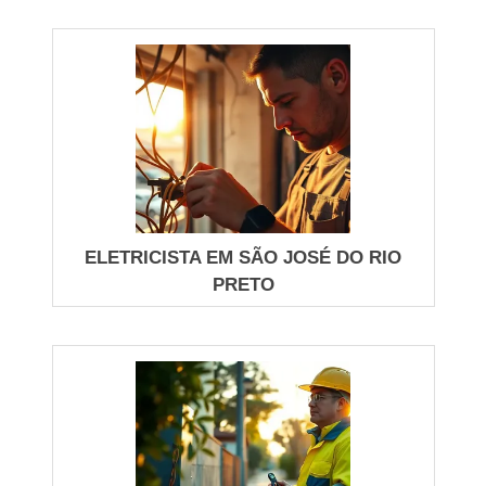
Paulo, espera resposta rápida, diagnóstico preciso
e execução segura. Essa seção descreve os
servicos oferecidos para residências e edifícios,
com critérios claros de qualidade e acionamento.
COMO IDENTIFICAR SERVIÇO
CERTO PARA CADA AMBIENTE
Para residências, um Eletricista em São Paulo atua
ELETRICISTA EM SÃO JOSÉ DO RIO
em troca de quadros, circuitos dedicados para ar-
PRETO
condicionado, iluminação LED e proteção por
DR/DR diferencial. Nosso foco é reduzir riscos:
testes de continuidade, medição de resistência de
isolamento e aferição de corrente de fuga. Peça
sempre relatório com leituras antes e depois do
servico para comprovar intervenções e evitar
retrabalhos.