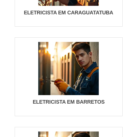
antes do início. Em casos claros de curto ou fio
exposto, o profissional atua para isolar a falha e
ELETRICISTA EM CARAGUATATUBA
propõe reparo temporário seguro — ação rapida
que evita maiores danos. Se necessário, peça nota
fiscal e garantia por escrito; isso diferencia um
atendimento emergencia profissional de improvisos
arriscados.
Para economizar tempo em atendimentos
recorrentes, mantenha registros de última
manutenção e informe histórico elétrico ao
eletricista horas durante o chamado. Serviços
preventivos agendados reduzem emergencias e
permitem priorizar reparos definitivos em vez de
ELETRICISTA EM BARRETOS
soluções provisórias. Prefira técnicos com
avaliações locais positivas para garantir serviço
confiavel e retorno em caso de ajustes pós-serviço.