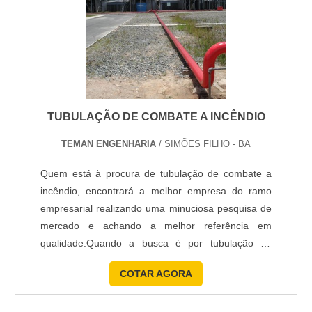
TUBULAÇÃO DE COMBATE A INCÊNDIO
TEMAN ENGENHARIA
/ SIMÕES FILHO - BA
Quem está à procura de tubulação de combate a
incêndio, encontrará a melhor empresa do ramo
empresarial realizando uma minuciosa pesquisa de
mercado e achando a melhor referência em
qualidade.Quando a busca é por tubulação de
combate a incêndio, na Teman poderá encontrar
COTAR AGORA
proteção com assessoria com orientação técnica e
acompanhamento.MAIS DETALHES SOBRE A