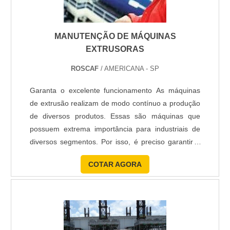
MANUTENÇÃO DE MÁQUINAS
EXTRUSORAS
ROSCAF
/ AMERICANA - SP
Garanta o excelente funcionamento As máquinas
de extrusão realizam de modo contínuo a produção
de diversos produtos. Essas são máquinas que
possuem extrema importância para industriais de
diversos segmentos. Por isso, é preciso garantir o
pleno funcionamento da linha de extrusão. Isso é
COTAR AGORA
essencial para o gerenciamento da planta industrial,
sendo assim, a manutenção nas máquinas
extrusoras às vezes se faz necessário. Saiba mais
sobre a ma...