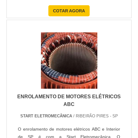
responsável por evitar a falta de água, bem como
COTAR AGORA
fazer uma reserva quando necessário. Existem
diversos modelos de bomba hídrica voltadas para
diferentes segmentos e com desempenhos e
potências variados. é import....
ENROLAMENTO DE MOTORES ELÉTRICOS
ABC
START ELETROMECÂNICA
/ RIBEIRÃO PIRES - SP
O enrolamento de motores elétricos ABC e Interior
de SP, é com a Start Eletromecânica. O