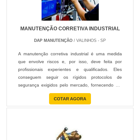
MANUTENÇÃO CORRETIVA INDUSTRIAL
DAP MANUTENÇÃO
/ VALINHOS - SP
A manutenção corretiva industrial é uma medida
que envolve riscos e, por isso, deve feita por
profissionais experientes e qualificados. Eles
conseguem seguir os rígidos protocolos de
segurança exigidos pelo mercado, fornecendo um
serviço eficiente e que proporcione vantagens.
COTAR AGORA
Detalhes da manutenção é necessário que este tipo
de trabalho seja realizado por uma empresa
comprometida com o cronograma industrial.
Conseguir exercer os procedimentos c....