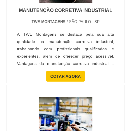
MANUTENÇÃO CORRETIVA INDUSTRIAL
TWE MONTAGENS
/ SÃO PAULO - SP
A TWE Montagens se destaca pela sua alta
qualidade na manutenção corretiva industrial,
trabalhando com profissionais qualificados e
experientes, além de oferecer preço acessível.
Vantagens da manutenção corretiva industrial A
manutenção corretiva industrial pode ser realizada
COTAR AGORA
de duas formas de negócios, sendo eles
fornecimento de mão de obra em regime H H
(homem por hora) ou pacote fechado. No caso do
pacote deve ser avaliado todo o projeto (c....