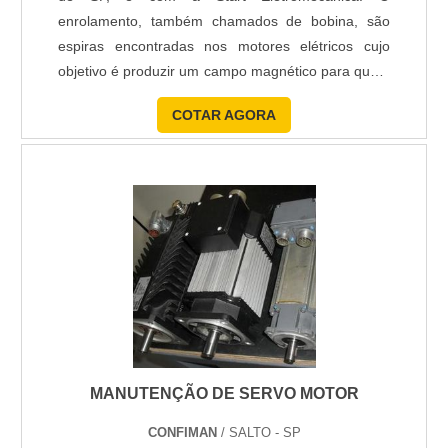
enrolamento, também chamados de bobina, são
espiras encontradas nos motores elétricos cujo
objetivo é produzir um campo magnético para que o
rotor do motor se movimente. Em geral, o
COTAR AGORA
enrolamento de motores elétricos ABC, são
formados por espirais de fio magnético enrolado, tal
qual, uma mola e dispostas sobre um núcleo que
pode ser de cerâmica, de metal ou nú....
MANUTENÇÃO DE SERVO MOTOR
CONFIMAN
/ SALTO - SP