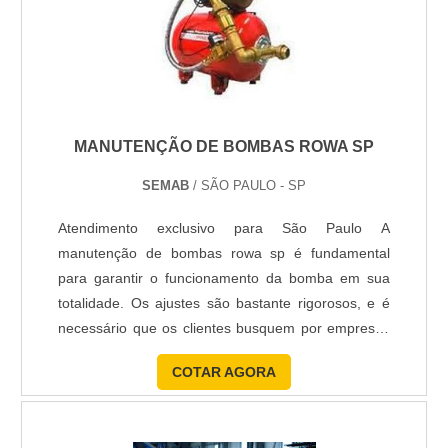
MANUTENÇÃO DE BOMBAS ROWA SP
SEMAB
/ SÃO PAULO - SP
Atendimento exclusivo para São Paulo A
manutenção de bombas rowa sp é fundamental
para garantir o funcionamento da bomba em sua
totalidade. Os ajustes são bastante rigorosos, e é
necessário que os clientes busquem por empresas
capacitadas para realizar os procedimentos. Isso
COTAR AGORA
porque as bombas são equipamentos delicados, e
qualquer descumprimento de normas pode reduzir
seu rendimento, bem como sua durabilidade,