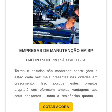
podendo causar vazamentos, falta d....
EMPRESAS DE MANUTENÇÃO EM SP
EMCOPI / SOCOPIN
/ SÃO PAULO - SP
Torres e edifícios são modernas construções e
estão cada vez mais presentes nas cidades em
crescimento. Isso porque estes projetos
arquitetônicos oferecem amplas vantagens aos
seus habitantes - tanto a residências quanto a
empresas. Entretanto, embora extremamente
COTAR AGORA
funcionais e de grande colaboração, essas