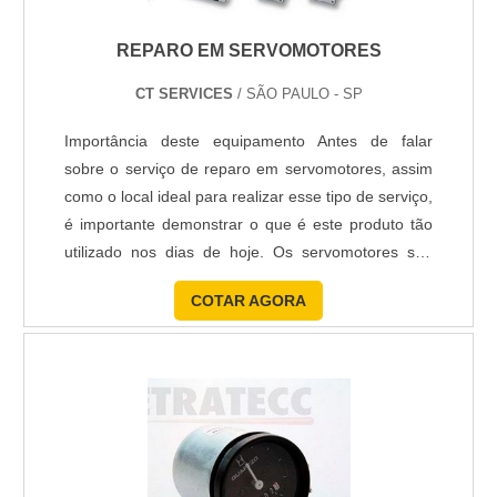
REPARO EM SERVOMOTORES
CT SERVICES
/ SÃO PAULO - SP
Importância deste equipamento Antes de falar
sobre o serviço de reparo em servomotores, assim
como o local ideal para realizar esse tipo de serviço,
é importante demonstrar o que é este produto tão
utilizado nos dias de hoje. Os servomotores são
equipamentos que, através de mensagens de
COTAR AGORA
comando, realizam um movimento coerente com o
comando que recebeu. Um servomotor é composto
basicamente por estes três itens: Sistema atuador;
Sensor; E ....