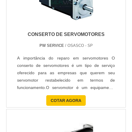
CONSERTO DE SERVOMOTORES
PW SERVICE
/ OSASCO - SP
A importância do reparo em servomotores O
conserto de servomotores é um tipo de serviço
oferecido para as empresas que querem seu
servomotor restabelecido em termos de
funcionamento.O servomotor é um equipamento
que realiza o controle de maquinários
COTAR AGORA
principalmente dos que tem a sua atuação na
indústria. O que é o conserto para servomotores?
No processo de conserto, a empresa especializada
e com uma equipe competente, busca identificar o
mot....