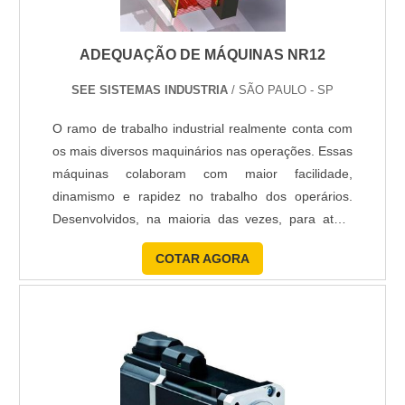
ADEQUAÇÃO DE MÁQUINAS NR12
SEE SISTEMAS INDUSTRIA
/ SÃO PAULO - SP
O ramo de trabalho industrial realmente conta com
os mais diversos maquinários nas operações. Essas
máquinas colaboram com maior facilidade,
dinamismo e rapidez no trabalho dos operários.
Desenvolvidos, na maioria das vezes, para atuar
nas atividades mais intensas, que poderiam gerar
COTAR AGORA
risco aos trabalhadores, estes maquinários
proporcionam não apenas segurança e um
ambiente livre de acidentes como também
colaboram com uma alta produtividade para....