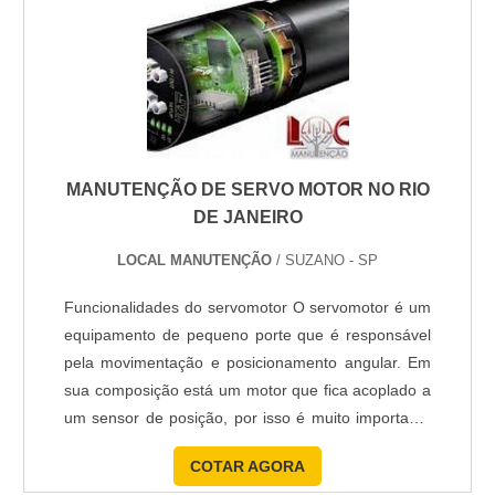
MANUTENÇÃO DE SERVO MOTOR NO RIO
DE JANEIRO
LOCAL MANUTENÇÃO
/ SUZANO - SP
Funcionalidades do servomotor O servomotor é um
equipamento de pequeno porte que é responsável
pela movimentação e posicionamento angular. Em
sua composição está um motor que fica acoplado a
um sensor de posição, por isso é muito importante
fazer uma boa manutenção de servo motor no Rio
COTAR AGORA
de Janeiro. O equipamento traz uma ótima relação