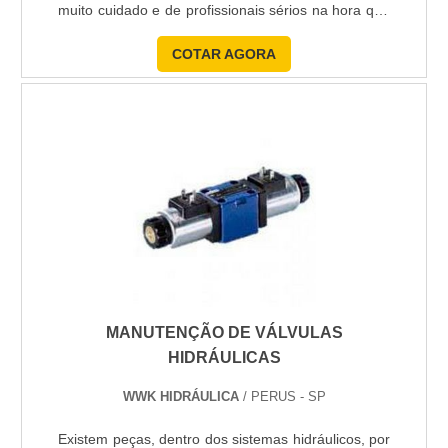
muito cuidado e de profissionais sérios na hora que
um reparo se faz necessário. A PW Service atua há
COTAR AGORA
anos oferecendo, entre outros, serviços de primeira
linha à assistência em servomotor. Para que serve
essa manutenção? A manutenção para
servomotores da ....
MANUTENÇÃO DE VÁLVULAS
HIDRÁULICAS
WWK HIDRÁULICA
/ PERUS - SP
Existem peças, dentro dos sistemas hidráulicos, por