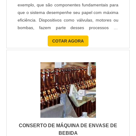
exemplo, que são componentes fundamentais para
que o sistema desempenhe seu papel com máxima
eficiência. Dispositivos como válvulas, motores ou
bombas, fazem parte desses processos de
funcionamento e devem desempenhar sua função
COTAR AGORA
sempre corretamente. Manter a manutenção de
válvulas hidráulicas é sempre ideal! As válvulas
hidráulicas têm como principal função direcionar o
líquido para o local ade....
CONSERTO DE MÁQUINA DE ENVASE DE
BEBIDA