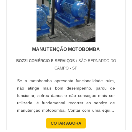
MANUTENÇÃO MOTOBOMBA
BOZZI COMÉRCIO E SERVIÇOS
/ SÃO BERNARDO DO
CAMPO - SP
Se a motobomba apresenta funcionalidade ruim,
não atinge mais bom desempenho, parou de
funcionar, sofreu danos e não consegue mais ser
utilizada, é fundamental recorrer ao serviço de
manutenção motobomba. Contar com uma equipe
extremamente qualificada para atender a sua
COTAR AGORA
necessidade é a opção ideal. Com trabalho sério e