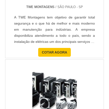
TWE MONTAGENS
/ SÃO PAULO - SP
A TWE Montagens tem objetivo de garantir total
segurança e o que há de melhor e mais moderno
em manutenção para indústrias. A empresa
disponibiliza atendimento a todo o país, sendo a
instalação de elétricas um dos principais serviços de
nosso catálogo, e é especializada em conserto de
COTAR AGORA
máquina de envase de bebida no fornecimento de: -
Instalação de sistemas de detecção; - Instalação de
sistemas de alarme de incêndio; - Sistemas de
controle de a....