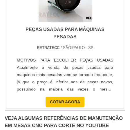
PEÇAS USADAS PARA MÁQUINAS
PESADAS
RETRATECC
/ SÃO PAULO - SP
MOTIVOS PARA ESCOLHER PEÇAS USADAS
Atualmente a venda de peças usadas para
maquinas mais pesadas vem se tornado frequente,
já que o preço é inferior aos de peças novas,
possuindo na maioria das vezes o mesmo
desempenho. Todas as empresas que contam com
COTAR AGORA
uma alta rotatividade das peças de máquinas
pesadas e aquelas que querem contar um com
VEJA ALGUMAS REFERÊNCIAS DE MANUTENÇÃO
nível de excelência na qualidade dos itens podem
EM MESAS CNC PARA CORTE NO YOUTUBE
se beneficiar com os serviços. TIPOS DE PEÇAS ....