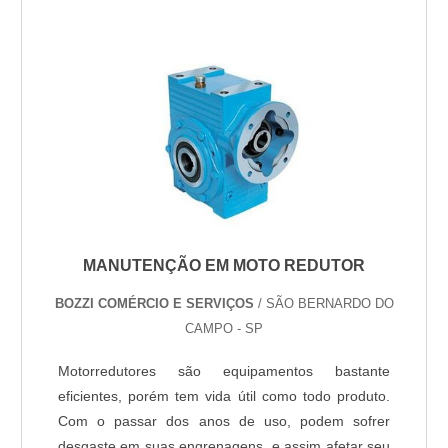
dedicado, a manutenção de motobomba da Bozzi
oferece as seguintes vantagens. Vantagens da
manutenção motobomba Um equip...
MANUTENÇÃO EM MOTO REDUTOR
BOZZI COMÉRCIO E SERVIÇOS
/ SÃO BERNARDO DO
CAMPO - SP
Motorredutores são equipamentos bastante
eficientes, porém tem vida útil como todo produto.
Com o passar dos anos de uso, podem sofrer
desgaste em suas engrenagens, e assim afetar seu