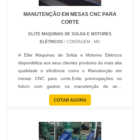
MANUTENÇÃO EM MESAS CNC PARA
CORTE
ELITE MAQUINAS DE SOLDA E MOTORES
ELÉTRICOS
/ CONTAGEM - MG
A Elite Maquinas de Solda e Motores Elétricos
disponibiliza aos seus clientes produtos da mais alta
qualidade e eficiência como o Manutenção em
mesas CNC para corte.Evite preocupações no
futuro com gastos na manutenção de seus
equipamentos, adquirindo produtos com qualidade
COTAR AGORA
e durabilidade que a Elite Maquinas de Solda e
Motores Elétricos disponibiliza aos seus clientes.
Um bom exemplo dessa qualidade é o Manutenção
em mesas CNC para co...