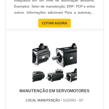
integrados em um nível de automação altíssimo.
Exemplos: Setor de manutenção; ERP; PCP e entre
outros. Informações adicionais Para a automação
de máquinas é necessário a utilização de soluções
COTAR AGORA
apresentadas pelo mercado, mas precisam de
integração, como o desenvolvimento de drivers de
comunicação, servidores para integração via WEB,
entre outros. ....
MANUTENÇÃO EM SERVOMOTORES
LOCAL MANUTENÇÃO
/ SUZANO - SP