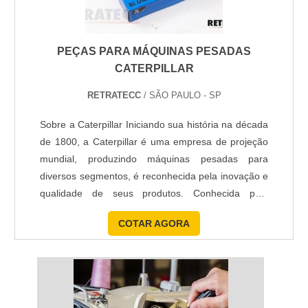
PEÇAS PARA MÁQUINAS PESADAS
CATERPILLAR
RETRATECC
/ SÃO PAULO - SP
Sobre a Caterpillar Iniciando sua história na década
de 1800, a Caterpillar é uma empresa de projeção
mundial, produzindo máquinas pesadas para
diversos segmentos, é reconhecida pela inovação e
qualidade de seus produtos. Conhecida pela
tradição na fabricação de maquinário e veículos
COTAR AGORA
voltados para diversas áreas de atuação, a
Caterpillar é uma das empresas dos Estados
Unidos com maior prestígio no mercado
internacional e, na Retratecc, ...