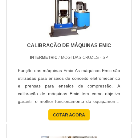
CALIBRAÇÃO DE MÁQUINAS EMIC
INTERMETRIC
/ MOGI DAS CRUZES - SP
Função das máquinas Emic As máquinas Emic são
utilizadas para ensaios de conceito eletromecânico
e prensas para ensaios de compressão. A
calibração de máquinas Emic tem como objetivo
garantir o melhor funcionamento do equipamento,
permitindo uma maior agilidade dentro do ambiente
COTAR AGORA
industrial. Vantagens dos serviços de calibração de
máquinas Emic - Não há nenhum envolvimento do
usuário do equipamento com a preparação dos