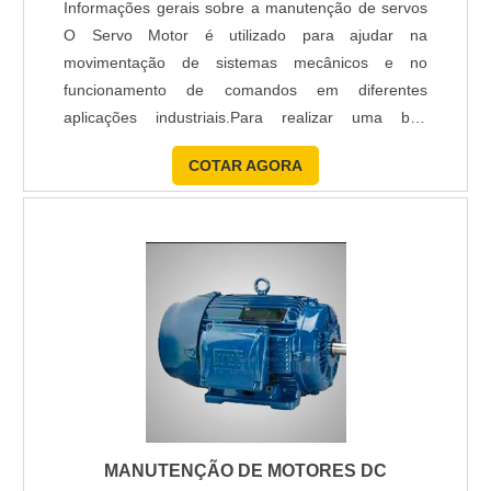
Informações gerais sobre a manutenção de servos
O Servo Motor é utilizado para ajudar na
movimentação de sistemas mecânicos e no
funcionamento de comandos em diferentes
aplicações industriais.Para realizar uma boa
manutenção em servomotores, é necessário
COTAR AGORA
conhecer o equipamento e o fabricante, pois cada
aparelho tem sua característica específica que
precisa ser respeitada. Uma manutenção em
servomotores de qualidade deve ser feita por uma
equ....
MANUTENÇÃO DE MOTORES DC