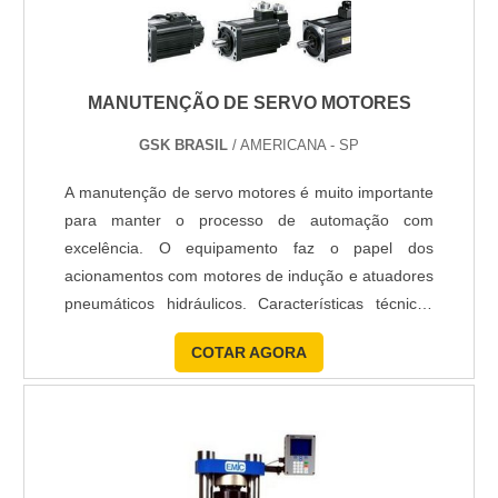
MANUTENÇÃO DE SERVO MOTORES
GSK BRASIL
/ AMERICANA - SP
A manutenção de servo motores é muito importante
para manter o processo de automação com
excelência. O equipamento faz o papel dos
acionamentos com motores de indução e atuadores
pneumáticos hidráulicos. Características técnicas
Longo comprimento e pequeno diâmetro de rotor;
COTAR AGORA
Maior capacidade de carga; Hermético e confiável
para exigências de larga escala; Longa vida útil;
Design compacto. Referência no ramo de máquinas
CNC, a GSK Bras....