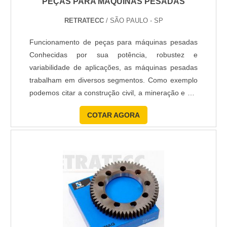
PEÇAS PARA MÁQUINAS PESADAS
RETRATECC
/ SÃO PAULO - SP
Funcionamento de peças para máquinas pesadas
Conhecidas por sua potência, robustez e
variabilidade de aplicações, as máquinas pesadas
trabalham em diversos segmentos. Como exemplo
podemos citar a construção civil, a mineração e até
aplicações militares. Como em toda atividade que
COTAR AGORA
requer o trabalho das máquinas, a manutenção
preventiva ou por danos fazem parte da rotina do
trabalho destas operações. Uso das peças Com o
trabalho intens......