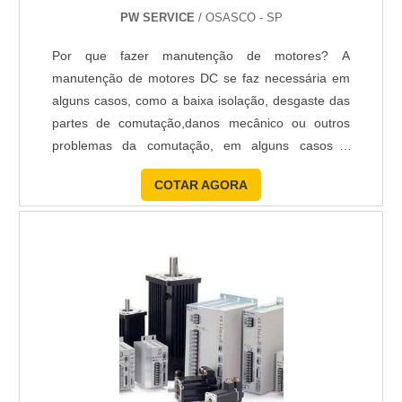
PW SERVICE
/ OSASCO - SP
Por que fazer manutenção de motores? A
manutenção de motores DC se faz necessária em
alguns casos, como a baixa isolação, desgaste das
partes de comutação,danos mecânico ou outros
problemas da comutação, em alguns casos é
necessário realizar a troca do encoder, ou
COTAR AGORA
tacogerador. O que significa motores DC? A sigla
DC significa Direct Current, ou seja, é o mesmo que
motores de corrente contínua.Funciona sob os
princípios da atração e repulsão ....