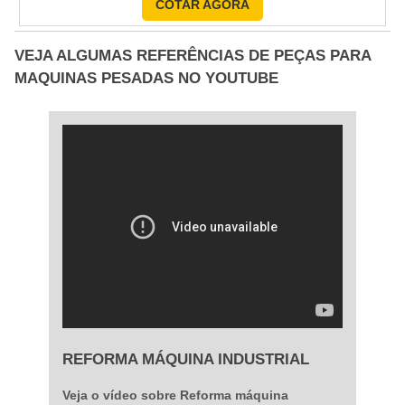
COTAR AGORA
fundamental contar com uma empresa
especializada que ofereça o conserto de bomba.
VEJA ALGUMAS REFERÊNCIAS DE PEÇAS PARA
Vantagens de contar com serviço de conserto de
MAQUINAS PESADAS NO YOUTUBE
bomba O serviço de manutenção e conserto....
REFORMA MÁQUINA INDUSTRIAL
Veja o vídeo sobre Reforma máquina