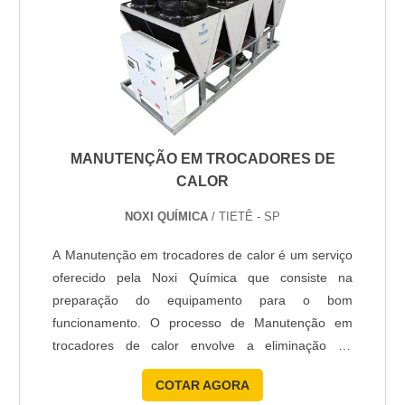
MANUTENÇÃO EM TROCADORES DE
CALOR
NOXI QUÍMICA
/ TIETÊ - SP
A Manutenção em trocadores de calor é um serviço
oferecido pela Noxi Química que consiste na
preparação do equipamento para o bom
funcionamento. O processo de Manutenção em
trocadores de calor envolve a eliminação de
qualquer tipo de produto corrosivo e incrustações
COTAR AGORA
nas superfícies dos trocadores de calor, preparando