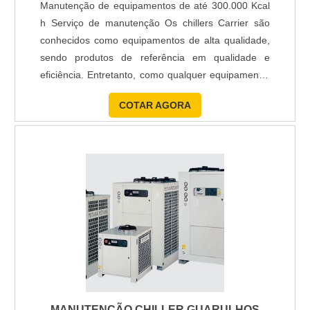
Manutenção de equipamentos de até 300.000 Kcal
h Serviço de manutenção Os chillers Carrier são
conhecidos como equipamentos de alta qualidade,
sendo produtos de referência em qualidade e
eficiência. Entretanto, como qualquer equipamento,
os chillers estão sujeitos a se desgastarem com o
COTAR AGORA
tempo, necessitando de um serviço de manutenção
chiller Carrier em determinadas ocasiões. Tipos de
manutenção O serviço de manutenção chiller
Carrier .....
MANUTENÇÃO CHILLER GUARULHOS