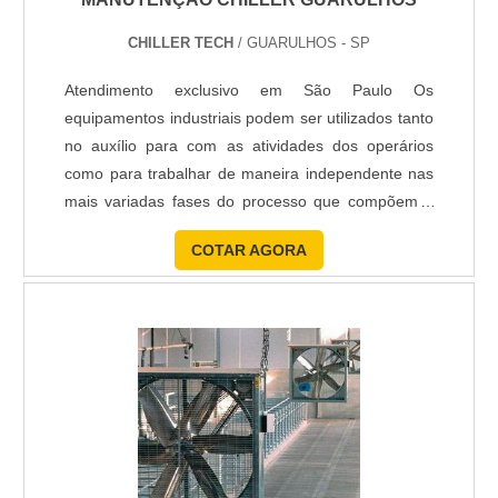
CHILLER TECH
/ GUARULHOS - SP
Atendimento exclusivo em São Paulo Os
equipamentos industriais podem ser utilizados tanto
no auxílio para com as atividades dos operários
como para trabalhar de maneira independente nas
mais variadas fases do processo que compõem a
produção de um objeto. Entre essas máquinas, o
COTAR AGORA
Chiller se torna ainda mais funcional quando é
aplicado em indústrias que desenvolvem produtos
através do plástico. Embora funcional, é comum
que o chiller sofra...