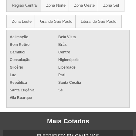
Região Central
Zona Norte
Zona Oeste
Zona Sul
Zona Leste
Grande São Paulo
Litoral de São Paulo
Aclimação
Bela Vista
Bom Retiro
Brás
Cambuci
Centro
Consolação
Higienópolis
Glicério
Liberdade
Luz
Pari
República
Santa Cecília
Santa Efigênia
Sé
Vila Buarque
Mais Cotados
ELETRICISTA EM CAMPINAS