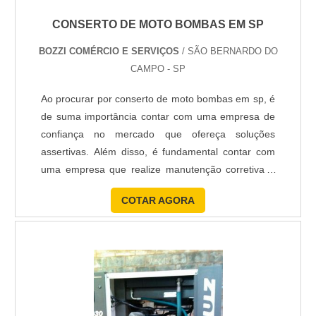
CONSERTO DE MOTO BOMBAS EM SP
BOZZI COMÉRCIO E SERVIÇOS
/ SÃO BERNARDO DO
CAMPO - SP
Ao procurar por conserto de moto bombas em sp, é
de suma importância contar com uma empresa de
confiança no mercado que ofereça soluções
assertivas. Além disso, é fundamental contar com
uma empresa que realize manutenção corretiva e
preventiva em bombas de todos os tipos e modelos.
COTAR AGORA
A importância de contar com o melhor conserto de
moto bombas em sp O primeiro passo é contar com
uma empresa reconhecida no mercado que realize
além do conserto de ....