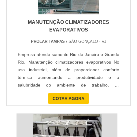
MANUTENÇÃO CLIMATIZADORES
EVAPORATIVOS
PROLAR TAMPAS
/ SÃO GONÇALO - RJ
Empresa atende somente Rio de Janeiro e Grande
Rio. Manutenção climatizadores evaporativos No
uso industrial, além de proporcionar conforto
térmico aumentando a produtividade e a
salubridade do ambiente de trabalho, os
resfriadores evaporativos são muito úteis para
COTAR AGORA
acelerar o tempo de resfriamento de produtos. A
manutenção climatizadores evaporativos, também
reduz o tempo de resfriamento de equipamentos
em paradas de manutenção e para e...