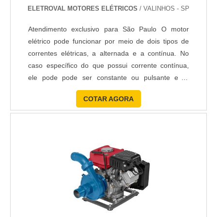
cada cliente. Também foram investidos valores
ELETROVAL MOTORES ELÉTRICOS
/ VALINHOS - SP
consideráveis em instalações de qualidade,
aumentando a eficiência da marca. A Teman é uma
Atendimento exclusivo para São Paulo O motor
empresa que tem sido apontada de forma positiva
elétrico pode funcionar por meio de dois tipos de
no mercado por toda seriedade e qualidade, o que
correntes elétricas, a alternada e a contínua. No
fecha todo o ciclo de entrega com excelência para
caso específico do que possui corrente contínua,
seus parceiros. Saiba mais detalhes solicitando um
ele pode pode ser constante ou pulsante e é,
orçamento sem compromisso! .
geralmente, utilizado em máquinas e equipamentos
COTAR AGORA
industriais. Manutenção corrente contínua A
manutenção de motores CC ocorre através de
visitas técnicas realizadas por especialistas. Esses
profissionais....