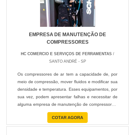
EMPRESA DE MANUTENÇÃO DE
COMPRESSORES
HC COMERCIO E SERVIÇOS DE FERRAMENTAS
/
SANTO ANDRÉ - SP
Os compressores de ar tem a capacidade de, por
meio de compressão, mover fluidos e modificar sua
densidade e temperatura. Esses equipamentos, por
sua vez, podem apresentar falhas e necessitar de
alguma empresa de manutenção de compressores.
Benefícios de contar com empresa de manutenção
COTAR AGORA
de compressores Esse tipo de empresa deve
oferecer serviços de qualidade, a fim de garantir o
bom funcionamento dos compressores, que não