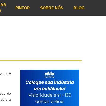
 AR
PINTOR
SOBRE NÓS
BLOG
O
ço hoje
ados do
sobre a