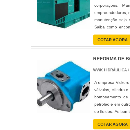
corporações. Ma
empreendedores, m
manutenção seja e
Saiba como encon
benefício: a qualifi
COTAR AGORA
REFORMA DE B
WWK HIDRÁULICA
/
A empresa Vickers
válvulas, cilindro 
bombeamento de lí
petróleo e em outr
de fluidos. As bo
do si....
COTAR AGORA