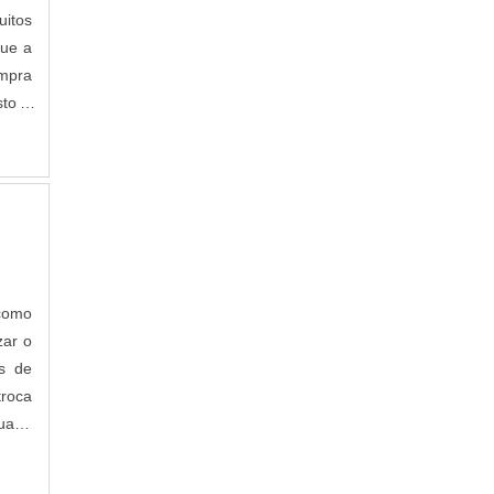
itos
que a
ompra
to x
 como
zar o
es de
troca
quada