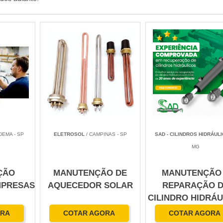
DEMA - SP
ELETROSOL
/ CAMPINAS - SP
SAD - CILINDROS HIDRÁUL
MG
ÇÃO
MANUTENÇÃO DE
MANUTENÇÃO
MPRESAS
AQUECEDOR SOLAR
REPARAÇÃO 
CILINDRO HIDRÁU
ORA
COTAR AGORA
COTAR AGORA