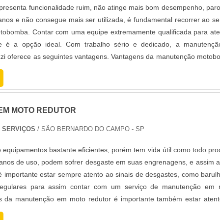
resenta funcionalidade ruim, não atinge mais bom desempenho, par
danos e não consegue mais ser utilizada, é fundamental recorrer ao se
obomba. Contar com uma equipe extremamente qualificada para at
e é a opção ideal. Com trabalho sério e dedicado, a manutençã
i oferece as seguintes vantagens. Vantagens da manutenção moto
EM MOTO REDUTOR
E SERVIÇOS
/ SÃO BERNARDO DO CAMPO - SP
 equipamentos bastante eficientes, porém tem vida útil como todo pro
anos de uso, podem sofrer desgaste em suas engrenagens, e assim a
importante estar sempre atento ao sinais de desgastes, como barul
rregulares para assim contar com um serviço de manutenção em 
is da manutenção em moto redutor é importante também estar aten