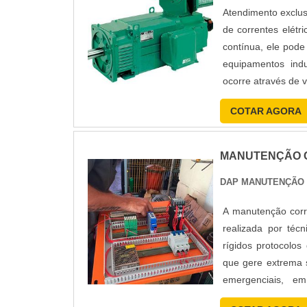
Atendimento exclus
de correntes elétr
contínua, ele pode
equipamentos ind
ocorre através de vi
COTAR AGORA
MANUTENÇÃO C
DAP MANUTENÇÃO
A manutenção corre
realizada por téc
rígidos protocolos
que gere extrema s
emergenciais, e
imediatament....