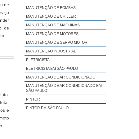
ou de
MANUTENÇÃO EM TROCADORES DE
MANUTENÇÃO DE BOMBAS
CALOR
rviço
MANUTENÇÃO DE CHILLER
MANUTENÇÃO DE CLP
ender
MANUTENÇÃO DE MAQUINAS
o de
MANUTENÇÃO DE QUEIMADORES
MANUTENÇÃO DE MOTORES
bomba
MANUTENÇÃO DE QUEIMADORES
INDUSTRIAIS
MANUTENÇÃO DE SERVO MOTOR
MANUTENÇÃO DE TORNO CNC
MANUTENÇÃO INDUSTRIAL
CALIBRAÇÃO E MANUTENÇÃO DE
ELETRICISTA
EQUIPAMENTOS
ELETRICISTA EM SÃO PAULO
EMPRESA DE MANUTENÇÃO DE
CONVERSOR
MANUTENÇÃO DE AR CONDICIONADO
EMPRESA DE MANUTENÇÃO DE
MANUTENÇÃO DE AR CONDICIONADO EM
EQUIPAMENTOS HIDRÁULICOS
SÃO PAULO
duto.
EMPRESAS DE MANUTENÇÃO DE
PINTOR
fetar
GUINDASTES
PINTOR EM SÃO PAULO
hos e
EMPRESAS DE MANUTENÇÃO MECÂNICA
INDUSTRIAL
moto
MANUTENÇÃO DE AUTOCLAVES EM SÃO
to ao
PAULO
MANUTENÇÃO DE AUTOMAÇÃO