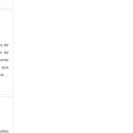
os de
ão de
tante
s que
ar a
itas