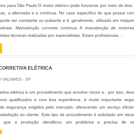
ivo para São Paulo O motor elétrico pode funcionar por meio de dois 
icas, a alternada e a contínua. No caso específico do que possui cor
 pode ser constante ou pulsante e é, geralmente, utilizado em máqui
ustriais. Manutenção corrente contínua A manutenção de motore
sitas técnicas realizadas por especialistas. Esses profissionais....
ORRETIVA ELÉTRICA
/ VALINHOS - SP
tiva elétrica é um procedimento que envolve riscos e , por isso, dev
nicos qualificados e com boa experiência. é muito importante segu
 de segurança exigidos pelo mercado, oferecendo um serviço eficie
atisfação ao cliente. Este tipo de procedimento é solicitado em situ
m que a produção identificou um problema e precisa de re