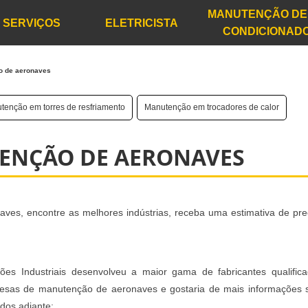
MANUTENÇÃO DE
SERVIÇOS
ELETRICISTA
CONDICIONAD
o de aeronaves
tenção em torres de resfriamento
Manutenção em trocadores de calor
ENÇÃO DE AERONAVES
es, encontre as melhores indústrias, receba uma estimativa de pre
ões Industriais desenvolveu a maior gama de fabricantes qualific
esas de manutenção de aeronaves e gostaria de mais informações 
dos adiante: