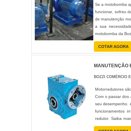
Se a motobomba ap
funcionar, sofreu 
de manutenção mot
a sua necessidad
motobomba da Bozz
Um equip...
COTAR AGORA
MANUTENÇÃO 
BOZZI COMÉRCIO 
Motorredutores são
Com o passar dos 
seu desempenho. é 
funcionamentos i
redutor. Saiba ma
des...