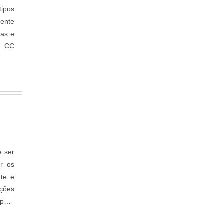
tipos
rente
nas e
s CC
e ser
ir os
nte e
ações
paro