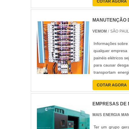
COTAR AGORA
MANUTENÇÃO D
VEMOM
/ SÃO PAUL
Informações sobre 
qualquer empresa é
painéis elétricos 
para causar desga
transportam ener
nec....
COTAR AGORA
EMPRESAS DE
MAIS ENERGIA MA
Ter um grupo ger