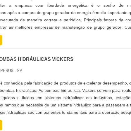
nter a empresa com liberdade energética é o sonho de mu
as após a compra do grupo gerador de energia é muito importante 
xecutada de maneira correta e periódica. Principais fatores da c
trar as melhores empresas de manutenção de grupo gerador: Cus
cação e cu....
OMBAS HIDRÁULICAS VICKERS
 PERUS - SP
 é conhecida pela fabricação de produtos de excelente desempenho,
e bombas hidráulicas. As bombas hidráulicas Vickers servem para reali
quidos e fluidos em sistemas hidráulicos em indústrias, estaçõ
os ramos que necessite de um sistema hidráulico para a passagem e 
mbas hidráulicas são componentes fundamentais para a operação ade