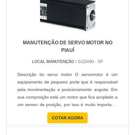
MANUTENÇÃO DE SERVO MOTOR NO
PIAUÍ
LOCAL MANUTENÇÃO
/ SUZANO - SP
Descrição do servo motor O servomotor é um
equipamento de pequeno porte que é responsável
pela movimentação e posicionamento angular. Em
sua composição está um motor que fica acoplado a
um sensor de posição, por isso é muito importante
fazer uma boa manutenção de servo motor no
COTAR AGORA
Piauí. Os servos motores recebem um sinal de
controle; que verifica a posição atual para controlar
o seu movimento indo para a posição desejada com