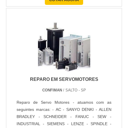
reconhecer se há alguma com o vidro danificado ou
há alguma outra peça que precise de reparos. A
manutenção corretiva é solicitada para fazer as
correçõe....
REPARO EM SERVOMOTORES
CONFIMAN
/ SALTO - SP
Reparo de Servo Motores - atuamos com as
seguintes marcas: - AC - SANYO DENKI - ALLEN
BRADLEY - SCHNEIDER - FANUC - SEW -
INDUSTRIAL - SIEMENS - LENZE - SPINDLE -