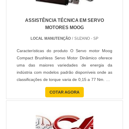
ASSISTÊNCIA TÉCNICA EM SERVO
MOTORES MOOG
LOCAL MANUTENÇÃO
/ SUZANO - SP
Características do produto O Servo motor Moog
Compact Brushless Servo Motor Dinâmico oferece
uma das maiores variedades de energia da
indústria com modelos padrão disponíveis onde as
classificações de torque varia de 0,15 a 77 Nm. Por
causa desses detalhes é importante contar com
COTAR AGORA
profissionais qualificados para executar com
excelência uma assistência técnica em servo
motores Moog. Um estoque grandioso de
componentes e peças garante a ca...