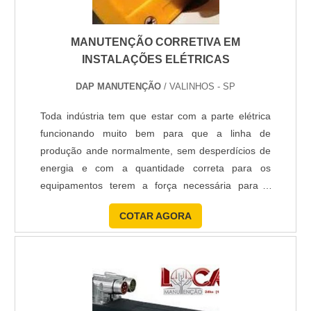
MANUTENÇÃO CORRETIVA EM
INSTALAÇÕES ELÉTRICAS
DAP MANUTENÇÃO
/ VALINHOS - SP
Toda indústria tem que estar com a parte elétrica
funcionando muito bem para que a linha de
produção ande normalmente, sem desperdícios de
energia e com a quantidade correta para os
equipamentos terem a força necessária para o
pleno funcionamento. Por isso, a manutenção
COTAR AGORA
corretiva em instalações elétricas é uma atividade
fundamental em toda a planta , buscando evitar que
as falhas no processo produtivo sejam prejudiciais
ao cliente. O que uma emp....