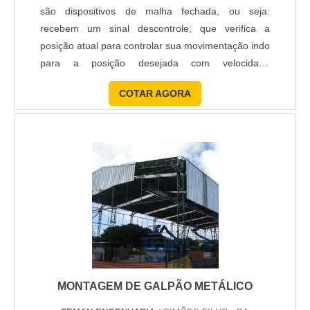
são dispositivos de malha fechada, ou seja:
recebem um sinal descontrole; que verifica a
posição atual para controlar sua movimentação indo
para a posição desejada com velocidade
monitorada externamente sob feedback de um
COTAR AGORA
dispositivo denominado taco ou sensor de efeito
Hall ou encoder ou resolver, ou tachsin,
dependendo do tipo de servomotor e aplicação.
Quando qualquer uma dessas peças apresent....
MONTAGEM DE GALPÃO METÁLICO