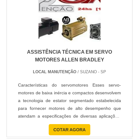
ASSISTÊNCIA TÉCNICA EM SERVO
MOTORES ALLEN BRADLEY
LOCAL MANUTENÇÃO
/ SUZANO - SP
Características do servomotores Esses servo-
motores de baixa inércia e compactos desenvolvem
a tecnologia de estator segmentado estabelecida
para fornecer motores de alto desempenho que
atendam a especificações de diversas aplicações,
incluindo empacotamento de alimentos,
COTAR AGORA
preenchimento volumétrico e forma, enchimento e