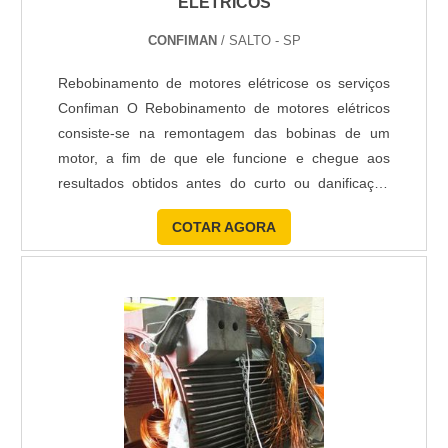
ELÉTRICOS
CONFIMAN
/ SALTO - SP
Rebobinamento de motores elétricose os serviços
Confiman O Rebobinamento de motores elétricos
consiste-se na remontagem das bobinas de um
motor, a fim de que ele funcione e chegue aos
resultados obtidos antes do curto ou danificação
que provocou o rompimento das bobinas. Devido ao
COTAR AGORA
risco e complexidade, essa atividade deve ser
exercida por profissionais com capacitação na área
elétrica e que em entenda do segmento. Os
profissionais Confi...