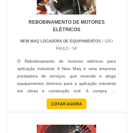
REBOBINAMENTO DE MOTORES
ELÉTRICOS
NEW MAQ LOCADORA DE EQUIPAMENTOS
/ SÃO
PAULO - SP
O Rebobinamento de motores elétricos para
aplicação industrial A New Maq é uma empresa
prestadora de serviços, que revende e aluga
equipamentos diversos para a aplicação industrial
em obras e construção civil. A compra de
Rebobinamento de motores elétricos aparece como
COTAR AGORA
uma das opções de serviços prestados pela New
Maq, e é realizado com ferramentas de excelência
por profissionais especializados. No processo de
Rebobinamento de motores e...