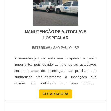
MANUTENÇÃO DE AUTOCLAVE
HOSPITALAR
ESTERILAV
/ SÃO PAULO - SP
A manutenção de autoclave hospitalar é muito
importante, pois devido ao fato de as autoclaves
serem dotadas de tecnologia, elas precisam ser
submetidas frequentemente a inspeções que
devem ser realizadas por uma empresa
especializada e que também ofereça ao cliente a
COTAR AGORA
opção do reparo de peças. Diferença das
manutenções A manutenção de autoclave
hospitalar preventiva é realizada com o intuito de