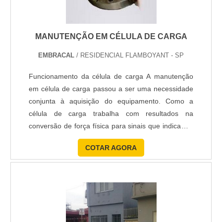
MANUTENÇÃO EM CÉLULA DE CARGA
EMBRACAL
/ RESIDENCIAL FLAMBOYANT - SP
Funcionamento da célula de carga A manutenção
em célula de carga passou a ser uma necessidade
conjunta à aquisição do equipamento. Como a
célula de carga trabalha com resultados na
conversão de força física para sinais que indicam a
tensão pela matéria, ela é muito utilizada em
COTAR AGORA
processos que requeiram exatidão em medidas,
como em aplicações para carga hidráulica ou
mesmo acoplagem em balanças industriais ou
comerciais, desenvolvendo result....