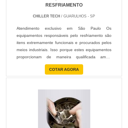
RESFRIAMENTO
CHILLER TECH
/ GUARULHOS - SP
Atendimento exclusivo em São Paulo Os
equipamentos responsáveis pelo resfriamento são
itens extremamente funcionais e procurados pelos
meios industriais. Isso porque estes equipamentos
proporcionam de maneira qualificada ampla
colaboração para com a produção dos muitos
COTAR AGORA
produtos que compõem uma indústria. Embora
altamente qualificadas, estas máquinas, assim
como todas as outras, em determinado momento,
irão necessitar de uma manutenção de torre....