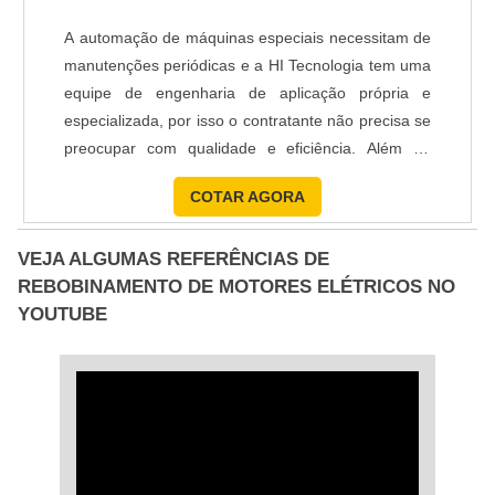
plantas industriais e pintura industrial.É conhecida
por ser comprometida com o meio ambiente e
A automação de máquinas especiais necessitam de
altamente qualificada, padrões possíveis por contar
manutenções periódicas e a HI Tecnologia tem uma
com escritório de alta qualidade onde são
equipe de engenharia de aplicação própria e
realizadas as atividades e tecnologia de ponta.
especializada, por isso o contratante não precisa se
Tudo isso, unido a um time de colaboradores
preocupar com qualidade e eficiência. Além de
proativos e a profissionais treinados de alto nível,
soluções de produtos, a empresa presta serviços
garante o sucesso de cada cliente de ponta a
COTAR AGORA
fundamentais para viabilizar de maneira viável e ágil
ponta. Saiba mais informações solicitando um
a automação de máquinas especiais e entre outras.
orçamento! .
VEJA ALGUMAS REFERÊNCIAS DE
Características do serviços: Analise e levantamento
REBOBINAMENTO DE MOTORES ELÉTRICOS NO
de....
YOUTUBE