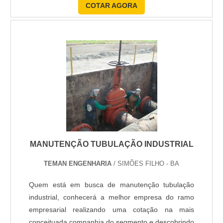
COTAR AGORA
serviços de manutenção preventiva e reparos, com
a máxima eficiência e agilidade para que os
processos produtivos de sua empresa não sejam
afetados. SERVIÇOS DE MANUTENÇÃO E
REVISÃO PARA: - SERVO MOTORES -
ENCODER....
MANUTENÇÃO TUBULAÇÃO INDUSTRIAL
TEMAN ENGENHARIA
/ SIMÕES FILHO - BA
Quem está em busca de manutenção tubulação
industrial, conhecerá a melhor empresa do ramo
empresarial realizando uma cotação na mais
conceituada companhia do segmento e descobrindo