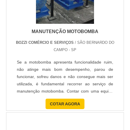
(foco em máquinas da indústria calçadista).
Balanceamento de fases para otimização da conta
de energia.
MANUTENÇÃO MOTOBOMBA
Infraestrutura para servidores e maquinário
BOZZI COMÉRCIO E SERVIÇOS
/ SÃO BERNARDO DO
pesado.
CAMPO - SP
Emissão de Laudos Técnicos e ART para
Se a motobomba apresenta funcionalidade ruim,
bombeiros (AVCB).
não atinge mais bom desempenho, parou de
funcionar, sofreu danos e não consegue mais ser
ÁREAS DE ATENDIMENTO EM
utilizada, é fundamental recorrer ao serviço de
BIRIGUI
manutenção motobomba. Contar com uma equipe
extremamente qualificada para atender a sua
Nossa logística permite atendimento ágil nos
COTAR AGORA
necessidade é a opção ideal. Com trabalho sério e
principais vetores da cidade:
dedicado, a manutenção de motobomba da Bozzi
oferece as seguintes vantagens. Vantagens da
Centro e Santo Antônio:
Atendimento especializado
manutenção motobomba Um equip...