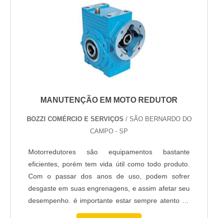
para comércios e residências.
Jardim Pérola e Silvares:
Equipes prontas para
manutenções rápidas.
Quemil e Vista Alegre:
Cobertura completa para a
região residencial e industrial.
Distritos Industriais:
Atendimento rápido para
MANUTENÇÃO EM MOTO REDUTOR
empresas e galpões.
BOZZI COMÉRCIO E SERVIÇOS
/ SÃO BERNARDO DO
SEGURANÇA TÉCNICA: NBR
CAMPO - SP
5410 E NR10
Motorredutores são equipamentos bastante
eficientes, porém tem vida útil como todo produto.
Eletricidade é coisa séria. Nossa equipe opera
Com o passar dos anos de uso, podem sofrer
estritamente sob a norma
NBR 5410
(Instalações
desgaste em suas engrenagens, e assim afetar seu
Elétricas de Baixa Tensão) e possui certificação
desempenho. é importante estar sempre atento ao
NR10
(Segurança em Instalações e Serviços em
sinais de desgastes, como barulhos e
Eletricidade).